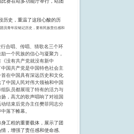
唱比赛在站多功能厅举行，站团
段历史，重温了这段心酸的历
团员青年应铭记历史，要有民族责任感和
进行合唱、传唱、猜歌名三个环
鼓励一个民族的信心与凝聚力，
首《没有共产党就没有新中
了中国共产党是中国特色社会主
一首在中国具有深远历史和文化
达了中国人民对伟大领袖和中国
每组队员都展现了特有的活力与
激扬，高亢的歌声唱响了对祖国
活动结束后党办主任樊菲同志分
声中落下帷幕。
修身工程的重要载体，展示了团
热情，增强了责任感和使命感
。