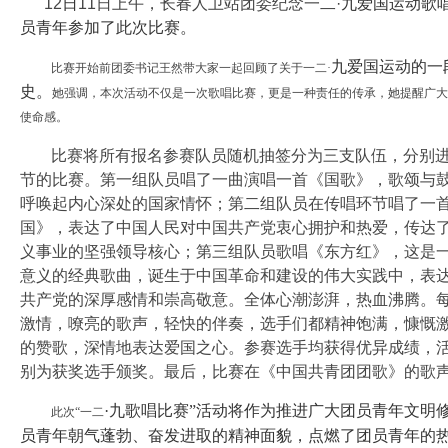
12
日
11日上午，长春人卫站团委纪念一二·
九爱国运动歌
员青年参加了此次比赛。
九爱国运动的一
比赛开始前团委书记王然带大家一起回顾了关于一二·
史。
她强调，本次活动不仅是一次歌唱比赛，更是一种责任的传承，她提醒广大
使命感。
比赛将所有报名参赛队员随机抽签分为三支队伍，分别
节的比赛。第一组队员唱了一曲演唱一首《国歌》，歌颂与
呼唤起内心深处的国家情怀；第二组队员在传唱环节唱了一
国》，表达了中国人民对中国共产党衷心拥护和热爱，传达
义事业的坚强领导核心；第三组队员歌唱《东方红》，这是
意义的经典歌曲，诞生于中国革命和建设的伟大实践中，表
共产党的深厚感情和崇高敬意。全体心潮澎湃，热血沸腾。
激情，嘹亮的歌声，轻快的伴奏，选手们都精神饱满，慷慨
的赞歌，深情地表达爱国之心。参赛选手均获得优异成绩，
别为获奖选手颁奖。最后，比赛在《中国共青团团歌》的歌
·九歌唱比赛”活动将作为推进广大团员青年文明
此次“一二
员青年朝气蓬勃、奋发进取的精神面貌，点燃了团员青年的