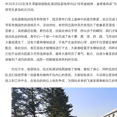
年
10
月
21
日在净月潭森林探险拓展训练基地举办以
“
传民族精神，扬青春风采
”
为
研究生参加此次活动。
在拓展教练的指导和带领下，团员青年们登上森林中的悬空桥梁，依次完成
等富有挑战性的游戏关卡。活动伊始，有些同志面对高空表现出了犹豫甚至退缩
亚桥上，虽然腿还在颤、桥仍在晃，但就在伸出手臂、跨出步子的瞬间，我们才
抓住机会的快感。青年们一个接一个的完成了各个攀、爬、滑、跨、跳、飞等动
力量就透支了，没有力量再继续前进，不免产生放弃的心理，这时不仅需要足够
配合、彼此信任、相互鼓励才能继续进行下去，大家都咬紧牙关继续前进。同样
们也不会因为筋疲力尽而选择放弃。最终大家经历了勇气、毅力、自身力量及协
体验到了成功的喜悦，战胜一切困难迎来胜利的甘甜。
付出汗水，收获快乐。此次拓展训练既锻炼了体魄，愉悦了身心，同时也加
队员们虽然带着一份疲惫却掩饰不住内心的喜悦。大家纷纷表示，今后将以更加
投入到工作中去，在各自的岗位上创先争优，为我站未来的飞速发展奉献自己的