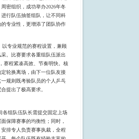
密组织，成功举办2026年冬
，进行队伍抽签组队，让不同科
动的专业性，更增添了团队协作
，以专业规范的赛程设置，兼顾
风采。比赛要求各重组队伍派出
负，赛程紧凑高效、节奏明快。核
约定轮换离场，由下一位队友接
这一规则既考验队员的个人乒乓
配合提出了极高要求。
前各组队伍队长需提交固定上场
层面保障赛事的均衡性；同时，
，安排专人负责赛事执裁，全程
展开。每个队伍既有经验丰富的