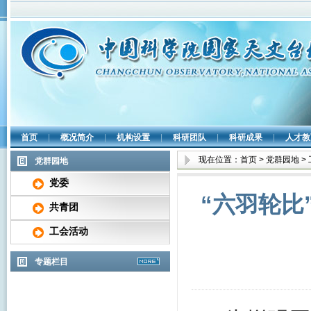
首页
|
概况简介
|
机构设置
|
科研团队
|
科研成果
|
人才教
现在位置：
首页
>
党群园地
>
党群园地
党委
“六羽轮比
共青团
工会活动
专题栏目