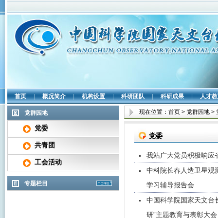
首页
|
概况简介
|
机构设置
|
科研团队
|
科研成果
|
人才教
现在位置：
首页
>
党群园地
>
党群园地
党委
党委
共青团
我站广大党员积极响应
工会活动
中科院长春人造卫星观
专题栏目
学习辅导报告会
中国科学院国家天文台
研”主题教育与表彰大会